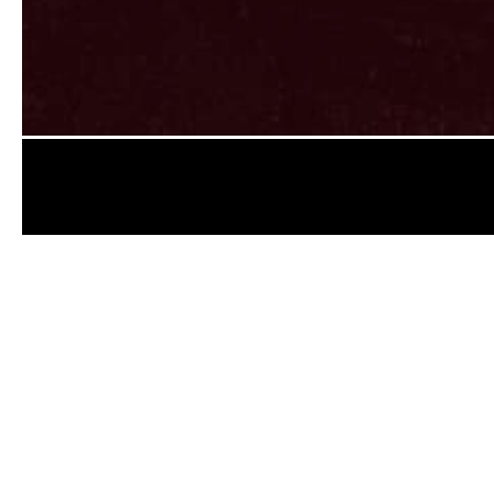
Category 1
תיים של חומרי גלם מכל סוג (ראיונות, ריאליטי, דוקו,
קלטות שיחה) ובכל פורמט (וידאו ואודיו).
ות מתמללים ומתרגמים מקצועיים, המתמחים בשפות