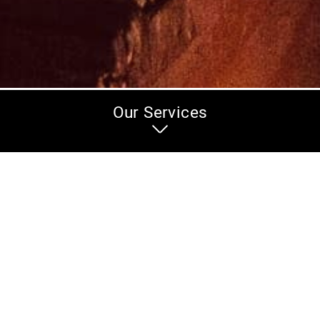
Our Services
Category 4
ני תדמית, ריאליטי, תעודה,
תמלול ותרגום מהירים ואיכו
ישיבות, דיונים משפטיים, ה
ו באופן אישי לפי
מחלקת התמלול כוללת עשר