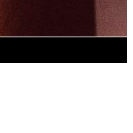
חברת D-Solve מפיקה כתוביות לסרטים, סדרות,סרטו
דוקו ועוד, בכל שפה ובכל פורמט.
לרשותכם יעמדו מיטב המתמללים והמתרגמים, אשר יותאמ